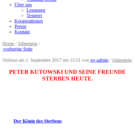
Über uns
Lesungen
Texterei
Kooperationen
Presse
Kontakt
Home
/
Allgemein
/
‹
vorherige Seite
Verfasst am 1. September 2017 um 15:31
von
gv-admin
/
Allgemein
PETER KUTOWSKI UND SEINE FREUNDE
STERBEN HEUTE.
Ab sofort können Leser diese steile Behauptung des
sogenannten
selbst überprüfen.
Königs
Der König des Sterbens
ist ab jetzt überall erhältlich!