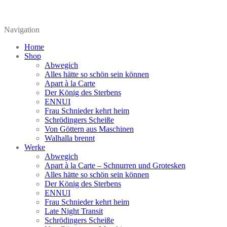
Navigation
Home
Shop
Abwegich
Alles hätte so schön sein können
Apart à la Carte
Der König des Sterbens
ENNUI
Frau Schnieder kehrt heim
Schrödingers Scheiße
Von Göttern aus Maschinen
Walhalla brennt
Werke
Abwegich
Apart à la Carte – Schnurren und Grotesken
Alles hätte so schön sein können
Der König des Sterbens
ENNUI
Frau Schnieder kehrt heim
Late Night Transit
Schrödingers Scheiße