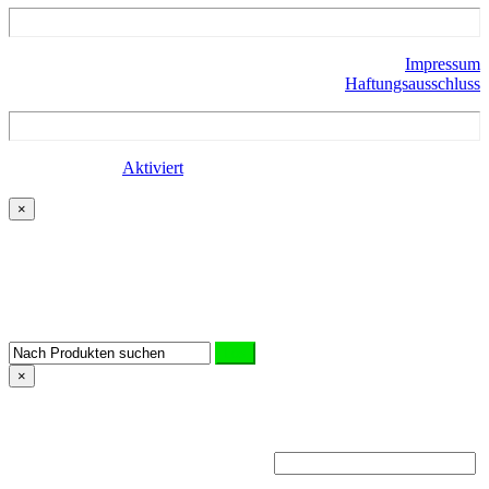
Impressum
Haftungsausschluss
Mobile Version:
Aktiviert
Nach oben
×
Suche
Benutzen Sie die Suchmaske, um Ihr gewünschtes Produkt zu
finden.
×
Anmelden
Benutzername oder E-Mail-Adresse
*