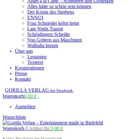
Apart à la Carte – Schnurren und Grotesken
Alles hätte so schön sein können
Der König des Sterbens
ENNUI
Frau Schnieder kehrt heim
Late Night Transit
Schrödingers Scheiße
Von Göttern aus Maschinen
Walhalla brennt
Über uns
Lesungen
Texterei
Kooperationen
Presse
Kontakt
GORILLA VERLAG
bei Facebook
Warenkorb
0,00
€
Anmelden
Wunschliste
Warenkorb
0 Artikel
für
0,00
€
Keine Produkte im Warenkorb.