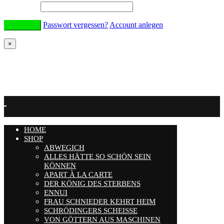
Passwort
*
Passwort vergessen?
Account anlegen
×
Warenkorb
Keine Produkte im Warenkorb.
HOME
SHOP
ABWEGICH
ALLES HÄTTE SO SCHÖN SEIN
KÖNNEN
APART À LA CARTE
DER KÖNIG DES STERBENS
ENNUI
FRAU SCHNIEDER KEHRT HEIM
SCHRÖDINGERS SCHEISSE
VON GÖTTERN AUS MASCHINEN