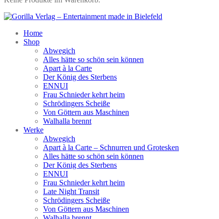
Home
Shop
Abwegich
Alles hätte so schön sein können
Apart à la Carte
Der König des Sterbens
ENNUI
Frau Schnieder kehrt heim
Schrödingers Scheiße
Von Göttern aus Maschinen
Walhalla brennt
Werke
Abwegich
Apart à la Carte – Schnurren und Grotesken
Alles hätte so schön sein können
Der König des Sterbens
ENNUI
Frau Schnieder kehrt heim
Late Night Transit
Schrödingers Scheiße
Von Göttern aus Maschinen
Walhalla brennt