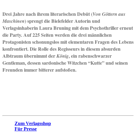
Drei Jahre nach ihrem literarischen Debüt (
Von Göttern aus
) sprengt die
Bielefelder Autorin und
Maschinen
Verlagsinhaberin
Laura Bruning
mit dem Psychothriller erneut
die Party. Auf 225 Seiten werden die drei männlichen
Protagonisten schonungslos mit elementaren Fragen des Lebens
konfrontiert. Die Rolle des Regisseurs in diesem absurden
Albtraum übernimmt der
, ein rabenschwarzer
König
Gentleman, dessen sardonische Witzchen “Kutte” und seinen
Freunden immer bitterer aufstoßen.
Wir freuen uns über jede redaktionelle Berücksichtigung! Auf
Anfrage übersenden wir Bloggern und Rezensenten gern freie
Exemplare.
Zum Verlagsshop
Für Presse
(Autorenfotos, Leseprobe,
Handlungsübersicht)