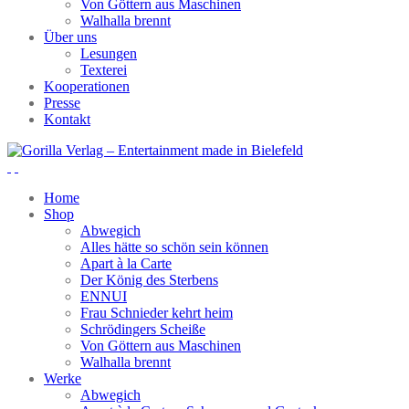
Von Göttern aus Maschinen
Walhalla brennt
Über uns
Lesungen
Texterei
Kooperationen
Presse
Kontakt
Home
Shop
Abwegich
Alles hätte so schön sein können
Apart à la Carte
Der König des Sterbens
ENNUI
Frau Schnieder kehrt heim
Schrödingers Scheiße
Von Göttern aus Maschinen
Walhalla brennt
Werke
Abwegich