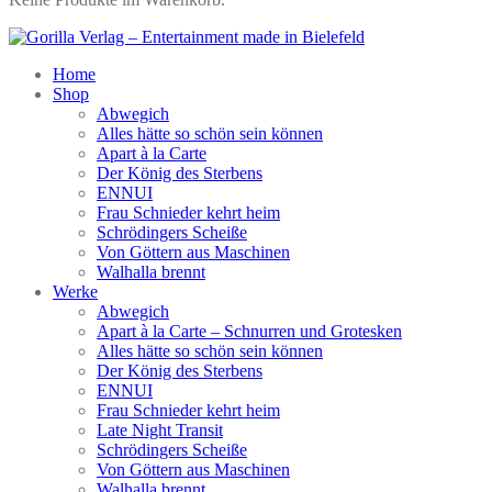
Home
Shop
Abwegich
Alles hätte so schön sein können
Apart à la Carte
Der König des Sterbens
ENNUI
Frau Schnieder kehrt heim
Schrödingers Scheiße
Von Göttern aus Maschinen
Walhalla brennt
Werke
Abwegich
Apart à la Carte – Schnurren und Grotesken
Alles hätte so schön sein können
Der König des Sterbens
ENNUI
Frau Schnieder kehrt heim
Late Night Transit
Schrödingers Scheiße
Von Göttern aus Maschinen
Walhalla brennt