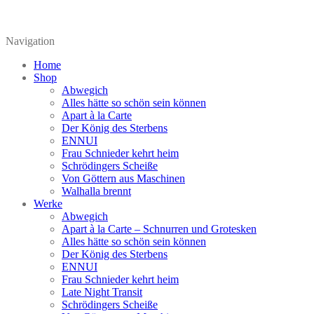
Navigation
Home
Shop
Abwegich
Alles hätte so schön sein können
Apart à la Carte
Der König des Sterbens
ENNUI
Frau Schnieder kehrt heim
Schrödingers Scheiße
Von Göttern aus Maschinen
Walhalla brennt
Werke
Abwegich
Apart à la Carte – Schnurren und Grotesken
Alles hätte so schön sein können
Der König des Sterbens
ENNUI
Frau Schnieder kehrt heim
Late Night Transit
Schrödingers Scheiße