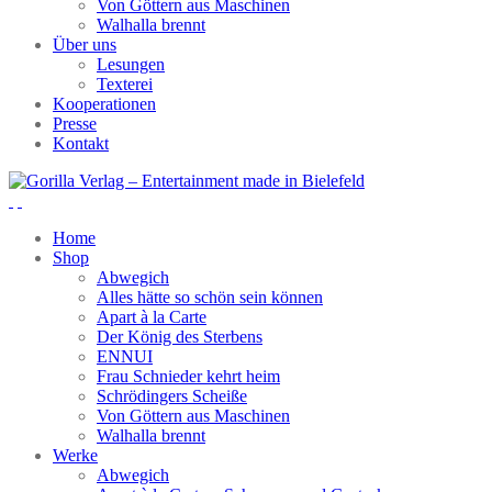
Von Göttern aus Maschinen
Walhalla brennt
Über uns
Lesungen
Texterei
Kooperationen
Presse
Kontakt
Home
Shop
Abwegich
Alles hätte so schön sein können
Apart à la Carte
Der König des Sterbens
ENNUI
Frau Schnieder kehrt heim
Schrödingers Scheiße
Von Göttern aus Maschinen
Walhalla brennt
Werke
Abwegich