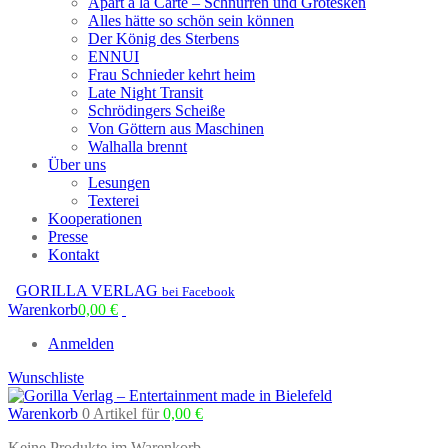
Apart à la Carte – Schnurren und Grotesken
Alles hätte so schön sein können
Der König des Sterbens
ENNUI
Frau Schnieder kehrt heim
Late Night Transit
Schrödingers Scheiße
Von Göttern aus Maschinen
Walhalla brennt
Über uns
Lesungen
Texterei
Kooperationen
Presse
Kontakt
GORILLA VERLAG
bei Facebook
Warenkorb
0,00
€
Anmelden
Wunschliste
Warenkorb
0 Artikel
für
0,00
€
Keine Produkte im Warenkorb.