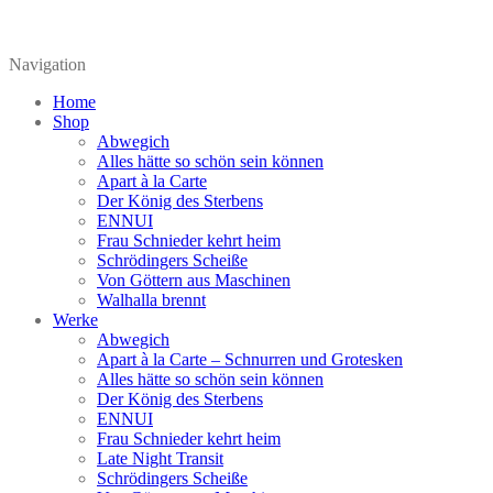
Navigation
Home
Shop
Abwegich
Alles hätte so schön sein können
Apart à la Carte
Der König des Sterbens
ENNUI
Frau Schnieder kehrt heim
Schrödingers Scheiße
Von Göttern aus Maschinen
Walhalla brennt
Werke
Abwegich
Apart à la Carte – Schnurren und Grotesken
Alles hätte so schön sein können
Der König des Sterbens
ENNUI
Frau Schnieder kehrt heim
Late Night Transit
Schrödingers Scheiße