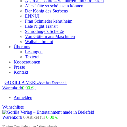
Apart à la Carte – Schnurren und Grotesken
Alles hätte so schön sein können
Der König des Sterbens
ENNUI
Frau Schnieder kehrt heim
Late Night Transit
Schrödingers Scheiße
Von Göttern aus Maschinen
Walhalla brennt
Über uns
Lesungen
Texterei
Kooperationen
Presse
Kontakt
GORILLA VERLAG
bei Facebook
Warenkorb
0,00
€
Anmelden
Wunschliste
Warenkorb
0 Artikel
für
0,00
€
Keine Produkte im Warenkorb.