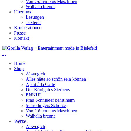
Von Göttern aus Maschinen
Walhalla brennt
Über uns
Lesungen
Texterei
Kooperationen
Presse
Kontakt
Home
Shop
Abwegich
Alles hätte so schön sein können
Apart à la Carte
Der König des Sterbens
ENNUI
Frau Schnieder kehrt heim
Schrödingers Scheiße
Von Göttern aus Maschinen
Walhalla brennt
Werke
Abwegich