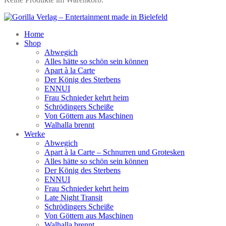
Home
Shop
Abwegich
Alles hätte so schön sein können
Apart à la Carte
Der König des Sterbens
ENNUI
Frau Schnieder kehrt heim
Schrödingers Scheiße
Von Göttern aus Maschinen
Walhalla brennt
Werke
Abwegich
Apart à la Carte – Schnurren und Grotesken
Alles hätte so schön sein können
Der König des Sterbens
ENNUI
Frau Schnieder kehrt heim
Late Night Transit
Schrödingers Scheiße
Von Göttern aus Maschinen
Walhalla brennt