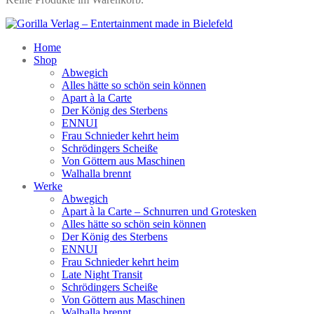
Home
Shop
Abwegich
Alles hätte so schön sein können
Apart à la Carte
Der König des Sterbens
ENNUI
Frau Schnieder kehrt heim
Schrödingers Scheiße
Von Göttern aus Maschinen
Walhalla brennt
Werke
Abwegich
Apart à la Carte – Schnurren und Grotesken
Alles hätte so schön sein können
Der König des Sterbens
ENNUI
Frau Schnieder kehrt heim
Late Night Transit
Schrödingers Scheiße
Von Göttern aus Maschinen
Walhalla brennt