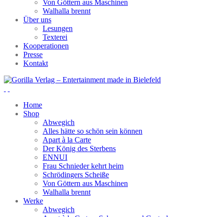
Von Göttern aus Maschinen
Walhalla brennt
Über uns
Lesungen
Texterei
Kooperationen
Presse
Kontakt
Home
Shop
Abwegich
Alles hätte so schön sein können
Apart à la Carte
Der König des Sterbens
ENNUI
Frau Schnieder kehrt heim
Schrödingers Scheiße
Von Göttern aus Maschinen
Walhalla brennt
Werke
Abwegich