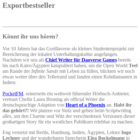
Exportbestseller
Könnt ihr uns hören?
Vor 10 Jahren hat das Gorillaverse als kleines Studentenprojekt zur
Bereicherung der lokalen Unterhaltungskultur angefangen.
Nachdem wir uns als
Chief Writer für Daoverse Games
bereits
bis nach Kairo/Ägypten katapultiert haben, um die Open World
Teel
am Rande der
Infinite Sands
mit Leben zu füllen, blickten wir noch
etwas weiter über den Tellerrand und fanden einen Rohdiamanten in
Indien:
PocketFM
, seinerseits ein weltweit führender Hörbuch-Anbieter,
vertraut Chefin Laura Bruning als official Writer die
deutschsprachige Adaption von
Heart of a Phoenix
an.
Habt ihr
das gehört?!
Wir platzen vor Stolz und geben beim Scriptwriting
alles, um den Charme und Witz der verschiedenen Versionen dieser
großartigen Story für ein westliches Publikum erlebbar zu machen.
Eng vernetzt mit Berlin, Hamburg, Indien, Ägypten, Lektor
Ingo
Lechner
und der wunderbaren Sprecherin
Elea Bockelmann
in