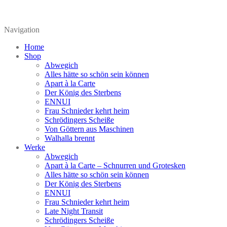
Navigation
Home
Shop
Abwegich
Alles hätte so schön sein können
Apart à la Carte
Der König des Sterbens
ENNUI
Frau Schnieder kehrt heim
Schrödingers Scheiße
Von Göttern aus Maschinen
Walhalla brennt
Werke
Abwegich
Apart à la Carte – Schnurren und Grotesken
Alles hätte so schön sein können
Der König des Sterbens
ENNUI
Frau Schnieder kehrt heim
Late Night Transit
Schrödingers Scheiße