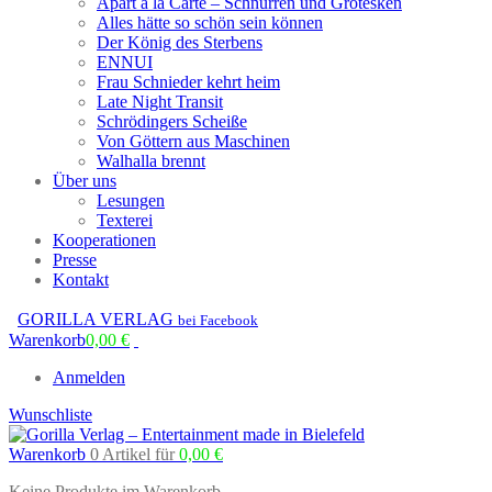
Apart à la Carte – Schnurren und Grotesken
Alles hätte so schön sein können
Der König des Sterbens
ENNUI
Frau Schnieder kehrt heim
Late Night Transit
Schrödingers Scheiße
Von Göttern aus Maschinen
Walhalla brennt
Über uns
Lesungen
Texterei
Kooperationen
Presse
Kontakt
GORILLA VERLAG
bei Facebook
Warenkorb
0,00
€
Anmelden
Wunschliste
Warenkorb
0 Artikel
für
0,00
€
Keine Produkte im Warenkorb.