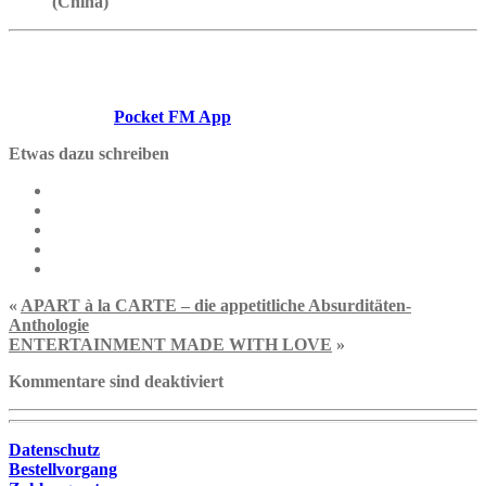
(China)
Den Start des deutschsprachigen Hörbuchs können wir kaum
abwarten und laden euch herzlich ein, die Abenteuer von
Heldin Arianna und ihrem
Widersacher/Loveinterest?
Prinz
Davion in der
Pocket FM App
zu genießen.
Etwas dazu schreiben
«
APART à la CARTE – die appetitliche Absurditäten-
Anthologie
ENTERTAINMENT MADE WITH LOVE
»
Kommentare sind deaktiviert
Datenschutz
Bestellvorgang