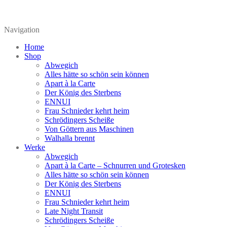
Navigation
Home
Shop
Abwegich
Alles hätte so schön sein können
Apart à la Carte
Der König des Sterbens
ENNUI
Frau Schnieder kehrt heim
Schrödingers Scheiße
Von Göttern aus Maschinen
Walhalla brennt
Werke
Abwegich
Apart à la Carte – Schnurren und Grotesken
Alles hätte so schön sein können
Der König des Sterbens
ENNUI
Frau Schnieder kehrt heim
Late Night Transit
Schrödingers Scheiße