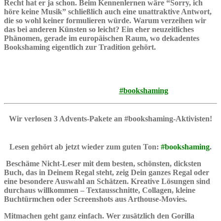
Recht hat er ja schon. Beim Kennenlernen wäre “Sorry, ich
höre keine Musik” schließlich auch eine unattraktive Antwort,
die so wohl keiner formulieren würde. Warum verzeihen wir
das bei anderen Künsten so leicht? Ein eher neuzeitliches
Phänomen, gerade im europäischen Raum, wo dekadentes
Bookshaming eigentlich zur Tradition gehört.
Macht euch endlich mal interessanter als “habe wenig Zeit”
und unterstützt unsere Aktion mit kreativen Beiträgen aller Art
unter dem Hashtag
#bookshaming
Wir verlosen 3 Advents-Pakete an #bookshaming-Aktivisten!
Lesen gehört ab jetzt wieder zum guten Ton:
#bookshaming
.
Beschäme Nicht-Leser mit dem besten, schönsten, dicksten
Buch, das in Deinem Regal steht, zeig Dein ganzes Regal oder
eine besondere Auswahl an Schätzen. Kreative Lösungen sind
durchaus willkommen – Textausschnitte, Collagen, kleine
Buchtürmchen oder Screenshots aus Arthouse-Movies.
Mitmachen geht ganz einfach. Wer zusätzlich den Gorilla