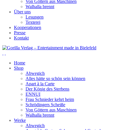
Von Göttern aus Maschinen
Walhalla brennt
Über uns
Lesungen
Texterei
Kooperationen
Presse
Kontakt
Home
Shop
Abwegich
Alles hätte so schön sein können
Apart à la Carte
Der König des Sterbens
ENNUI
Frau Schnieder kehrt heim
Schrödingers Scheiße
Von Göttern aus Maschinen
Walhalla brennt
Werke
Abwegich