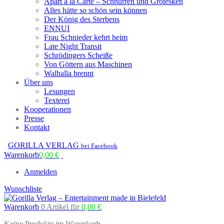
Apart à la Carte – Schnurren und Grotesken
Alles hätte so schön sein können
Der König des Sterbens
ENNUI
Frau Schnieder kehrt heim
Late Night Transit
Schrödingers Scheiße
Von Göttern aus Maschinen
Walhalla brennt
Über uns
Lesungen
Texterei
Kooperationen
Presse
Kontakt
GORILLA VERLAG
bei Facebook
Warenkorb
0,00
€
Anmelden
Wunschliste
Warenkorb
0 Artikel
für
0,00
€
Keine Produkte im Warenkorb.