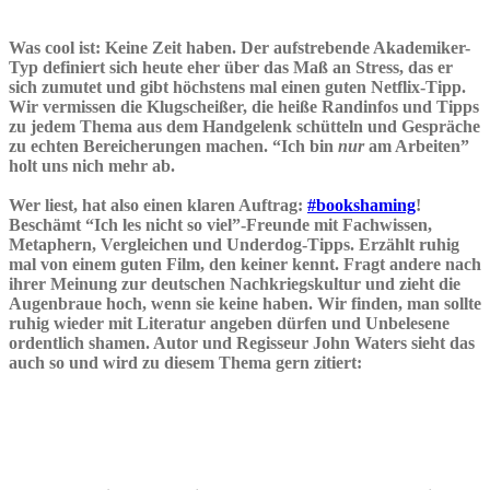
Dichter und Denker!
Was cool ist: Keine Zeit haben. Der aufstrebende Akademiker-
Typ definiert sich heute eher über das Maß an Stress, das er
sich zumutet und gibt höchstens mal einen guten Netflix-Tipp.
Wir vermissen die Klugscheißer, die heiße Randinfos und Tipps
zu jedem Thema aus dem Handgelenk schütteln und
Gespräche
zu echten Bereicherungen machen
. “Ich bin
nur
am Arbeiten”
holt uns nich mehr ab.
Wer liest, hat also einen klaren Auftrag:
#bookshaming
!
Beschämt “Ich les nicht so viel”-Freunde mit Fachwissen,
Metaphern, Vergleichen und Underdog-Tipps.
Erzählt ruhig
mal von einem guten Film, den keiner kennt.
Fragt andere nach
ihrer Meinung zur deutschen Nachkriegskultur und zieht die
Augenbraue hoch, wenn sie keine haben. Wir finden, man sollte
ruhig wieder mit Literatur angeben dürfen und Unbelesene
ordentlich shamen. Autor und Regisseur John Waters sieht das
auch so und wird zu diesem Thema gern zitiert:
“
If you go home with somebody and they don’t have books,
don’t fuck them. Don’t let them explore you until they’ve
explored the secret universes of books. Don’t let them connect
with you until they’ve walked between the lines on the pages.”