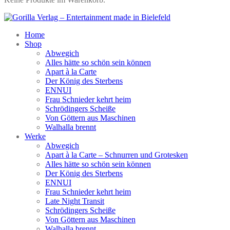
Home
Shop
Abwegich
Alles hätte so schön sein können
Apart à la Carte
Der König des Sterbens
ENNUI
Frau Schnieder kehrt heim
Schrödingers Scheiße
Von Göttern aus Maschinen
Walhalla brennt
Werke
Abwegich
Apart à la Carte – Schnurren und Grotesken
Alles hätte so schön sein können
Der König des Sterbens
ENNUI
Frau Schnieder kehrt heim
Late Night Transit
Schrödingers Scheiße
Von Göttern aus Maschinen
Walhalla brennt