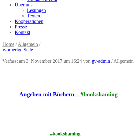
Über uns
Lesungen
Texterei
Kooperationen
Presse
Kontakt
Home
/
Allgemein
/
‹
vorherige Seite
Verfasst am 3. November 2017 um 16:24
von
gv-admin
/
Allgemein
Angeben mit Büchern –
#bookshaming
Lesen ist nicht cool. Wir reden nicht drumherum: Es ist keinem
mehr peinlich, seit Monaten kein Buch in der Hand gehabt zu
haben. Keiner weiß, was des Pudels Kern ist. Wo Frodo den
Ring loswird, wissen wir nur aus dem Kino. Und ist
Iago
nicht
dieser Papagei von Disneys
Aladdin
? Zeit für die
Wiedereinführung des
#bookshaming
im angeblichen Land der