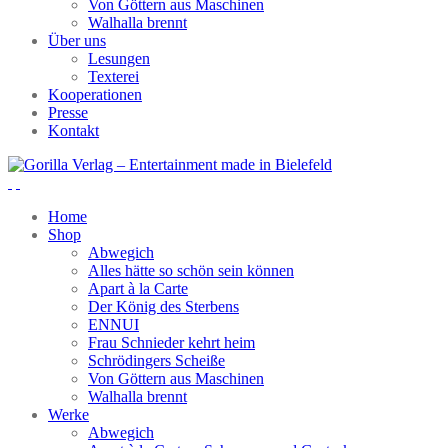
Von Göttern aus Maschinen
Walhalla brennt
Über uns
Lesungen
Texterei
Kooperationen
Presse
Kontakt
Home
Shop
Abwegich
Alles hätte so schön sein können
Apart à la Carte
Der König des Sterbens
ENNUI
Frau Schnieder kehrt heim
Schrödingers Scheiße
Von Göttern aus Maschinen
Walhalla brennt
Werke
Abwegich