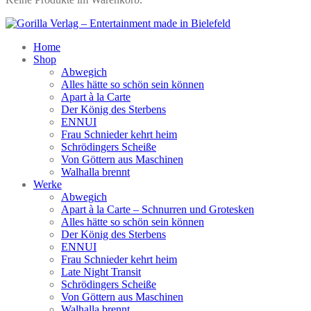
Home
Shop
Abwegich
Alles hätte so schön sein können
Apart à la Carte
Der König des Sterbens
ENNUI
Frau Schnieder kehrt heim
Schrödingers Scheiße
Von Göttern aus Maschinen
Walhalla brennt
Werke
Abwegich
Apart à la Carte – Schnurren und Grotesken
Alles hätte so schön sein können
Der König des Sterbens
ENNUI
Frau Schnieder kehrt heim
Late Night Transit
Schrödingers Scheiße
Von Göttern aus Maschinen
Walhalla brennt