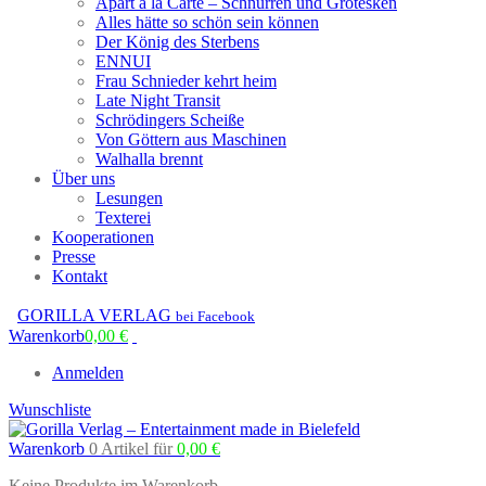
Apart à la Carte – Schnurren und Grotesken
Alles hätte so schön sein können
Der König des Sterbens
ENNUI
Frau Schnieder kehrt heim
Late Night Transit
Schrödingers Scheiße
Von Göttern aus Maschinen
Walhalla brennt
Über uns
Lesungen
Texterei
Kooperationen
Presse
Kontakt
GORILLA VERLAG
bei Facebook
Warenkorb
0,00
€
Anmelden
Wunschliste
Warenkorb
0 Artikel
für
0,00
€
Keine Produkte im Warenkorb.