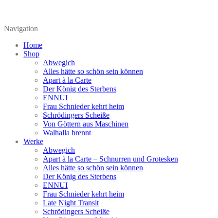
Navigation
Home
Shop
Abwegich
Alles hätte so schön sein können
Apart à la Carte
Der König des Sterbens
ENNUI
Frau Schnieder kehrt heim
Schrödingers Scheiße
Von Göttern aus Maschinen
Walhalla brennt
Werke
Abwegich
Apart à la Carte – Schnurren und Grotesken
Alles hätte so schön sein können
Der König des Sterbens
ENNUI
Frau Schnieder kehrt heim
Late Night Transit
Schrödingers Scheiße