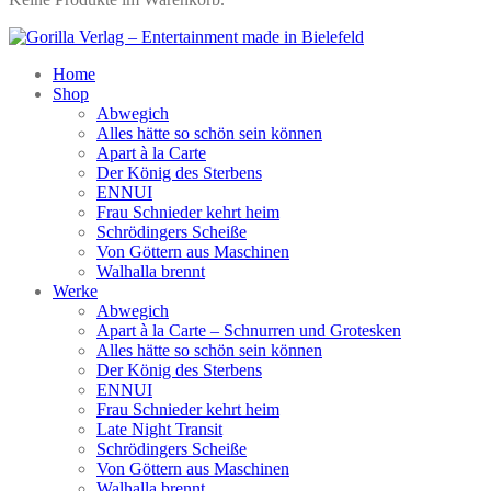
Home
Shop
Abwegich
Alles hätte so schön sein können
Apart à la Carte
Der König des Sterbens
ENNUI
Frau Schnieder kehrt heim
Schrödingers Scheiße
Von Göttern aus Maschinen
Walhalla brennt
Werke
Abwegich
Apart à la Carte – Schnurren und Grotesken
Alles hätte so schön sein können
Der König des Sterbens
ENNUI
Frau Schnieder kehrt heim
Late Night Transit
Schrödingers Scheiße
Von Göttern aus Maschinen
Walhalla brennt