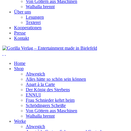
Von Göttern aus Maschinen
Walhalla brennt
Über uns
Lesungen
Texterei
Kooperationen
Presse
Kontakt
Home
Shop
Abwegich
Alles hätte so schön sein können
Apart à la Carte
Der König des Sterbens
ENNUI
Frau Schnieder kehrt heim
Schrödingers Scheiße
Von Göttern aus Maschinen
Walhalla brennt
Werke
Abwegich