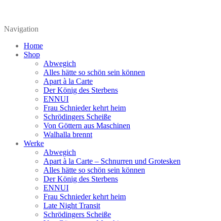
Navigation
Home
Shop
Abwegich
Alles hätte so schön sein können
Apart à la Carte
Der König des Sterbens
ENNUI
Frau Schnieder kehrt heim
Schrödingers Scheiße
Von Göttern aus Maschinen
Walhalla brennt
Werke
Abwegich
Apart à la Carte – Schnurren und Grotesken
Alles hätte so schön sein können
Der König des Sterbens
ENNUI
Frau Schnieder kehrt heim
Late Night Transit
Schrödingers Scheiße