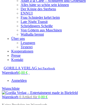
Apart à la Carte – Schnurren und Grotesken
Alles hätte so schön sein können
Der König des Sterbens
ENNUI
Frau Schnieder kehrt heim
Late Night Transit
Schrödingers Scheiße
Von Göttern aus Maschinen
Walhalla brennt
Über uns
Lesungen
Texterei
Kooperationen
Presse
Kontakt
GORILLA VERLAG
bei Facebook
Warenkorb
0,00
€
Anmelden
Wunschliste
Warenkorb
0 Artikel
für
0,00
€
Keine Produkte im Warenkorb.