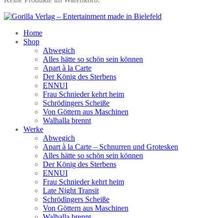
Home
Shop
Abwegich
Alles hätte so schön sein können
Apart à la Carte
Der König des Sterbens
ENNUI
Frau Schnieder kehrt heim
Schrödingers Scheiße
Von Göttern aus Maschinen
Walhalla brennt
Werke
Abwegich
Apart à la Carte – Schnurren und Grotesken
Alles hätte so schön sein können
Der König des Sterbens
ENNUI
Frau Schnieder kehrt heim
Late Night Transit
Schrödingers Scheiße
Von Göttern aus Maschinen
Walhalla brennt