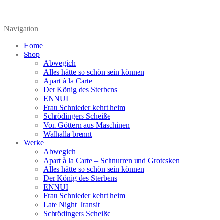
Navigation
Home
Shop
Abwegich
Alles hätte so schön sein können
Apart à la Carte
Der König des Sterbens
ENNUI
Frau Schnieder kehrt heim
Schrödingers Scheiße
Von Göttern aus Maschinen
Walhalla brennt
Werke
Abwegich
Apart à la Carte – Schnurren und Grotesken
Alles hätte so schön sein können
Der König des Sterbens
ENNUI
Frau Schnieder kehrt heim
Late Night Transit
Schrödingers Scheiße