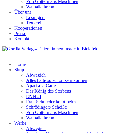
Von Göttern aus Maschinen
Walhalla brennt
Über uns
Lesungen
Texterei
Kooperationen
Presse
Kontakt
Home
Shop
Abwegich
Alles hätte so schön sein können
Apart à la Carte
Der König des Sterbens
ENNUI
Frau Schnieder kehrt heim
Schrödingers Scheiße
Von Göttern aus Maschinen
Walhalla brennt
Werke
Abwegich