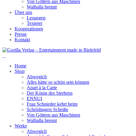
Von Göttern aus Maschinen
Walhalla brennt
Über uns
Lesungen
Texterei
Kooperationen
Presse
Kontakt
Home
Shop
Abwegich
Alles hätte so schön sein können
Apart à la Carte
Der König des Sterbens
ENNUI
Frau Schnieder kehrt heim
Schrödingers Scheiße
Von Göttern aus Maschinen
Walhalla brennt
Werke
Abwegich