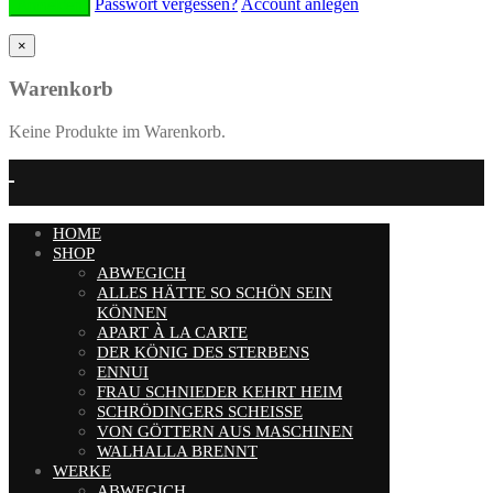
Passwort vergessen?
Account anlegen
×
Warenkorb
Keine Produkte im Warenkorb.
HOME
SHOP
ABWEGICH
ALLES HÄTTE SO SCHÖN SEIN
KÖNNEN
APART À LA CARTE
DER KÖNIG DES STERBENS
ENNUI
FRAU SCHNIEDER KEHRT HEIM
SCHRÖDINGERS SCHEISSE
VON GÖTTERN AUS MASCHINEN
WALHALLA BRENNT
WERKE
ABWEGICH