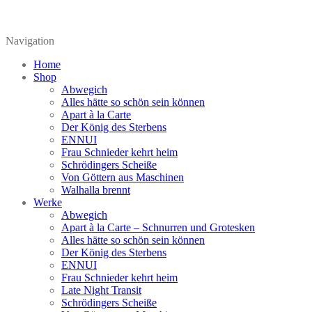
Navigation
Home
Shop
Abwegich
Alles hätte so schön sein können
Apart à la Carte
Der König des Sterbens
ENNUI
Frau Schnieder kehrt heim
Schrödingers Scheiße
Von Göttern aus Maschinen
Walhalla brennt
Werke
Abwegich
Apart à la Carte – Schnurren und Grotesken
Alles hätte so schön sein können
Der König des Sterbens
ENNUI
Frau Schnieder kehrt heim
Late Night Transit
Schrödingers Scheiße