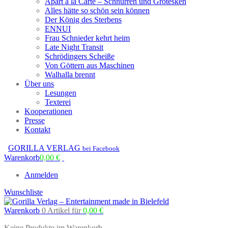
Apart à la Carte – Schnurren und Grotesken
Alles hätte so schön sein können
Der König des Sterbens
ENNUI
Frau Schnieder kehrt heim
Late Night Transit
Schrödingers Scheiße
Von Göttern aus Maschinen
Walhalla brennt
Über uns
Lesungen
Texterei
Kooperationen
Presse
Kontakt
GORILLA VERLAG
bei Facebook
Warenkorb
0,00
€
Anmelden
Wunschliste
Warenkorb
0 Artikel
für
0,00
€
Keine Produkte im Warenkorb.